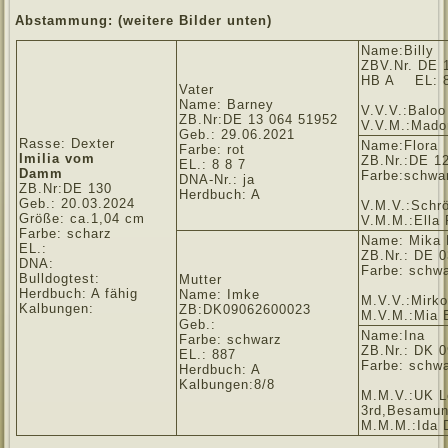
Abstammung: (weitere Bilder unten)
Name:Billy
ZBV.Nr. DE 
HB A EL: 
Vater
Name: Barney
V.V.V.:Balo
ZB.Nr:DE 13 064 51952
V.V.M.:Mado
Geb.: 29.06.2021
Rasse: Dexter
Name:Flora
Farbe: rot
Imilia vom
ZB.Nr.:DE 1
EL.: 8 8 7
Damm
Farbe:schwa
DNA-Nr.: ja
ZB.Nr:DE 130
Herdbuch: A
Geb.: 20.03.2024
V.M.V.:Schr
Größe: ca.1,04 cm
V.M.M.:Ella
Farbe: scharz
Name: Mika
EL.:
ZB.Nr.: DE 
DNA:
Farbe: sc
Bulldogtest:
Mutter
Herdbuch: A fähig
Name: Imke
M.V.V.:Mirk
Kalbungen:
ZB:DK09062600023
M.V.M.:Mia
Geb.:
Name:Ina
Farbe: schwarz
ZB.Nr.: DK 
EL.: 887
Farbe: schw
Herdbuch: A
Kalbungen:8/8
M.M.V.:UK L
3rd,Besamun
M.M.M.:Ida